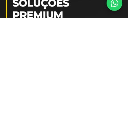
SOLUÇÕES
PREMIUM
PARA SEU VEÍCULO
Película Automotiva Premium
Proteção UV avançada e conforto térmico superior
com aplicação técnica profissional.
SAIBA MAIS