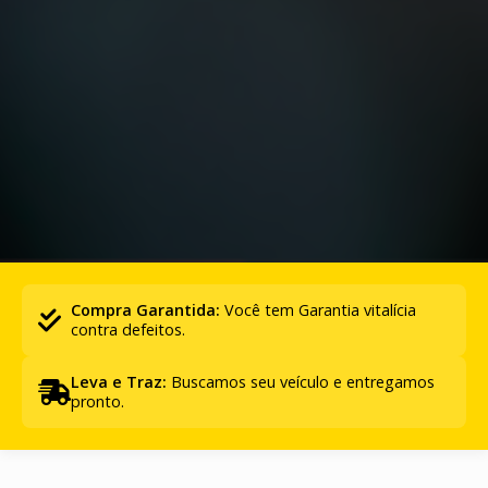
Compra Garantida:
Você tem Garantia vitalícia
contra defeitos.
Leva e Traz:
Buscamos seu veículo e entregamos
pronto.